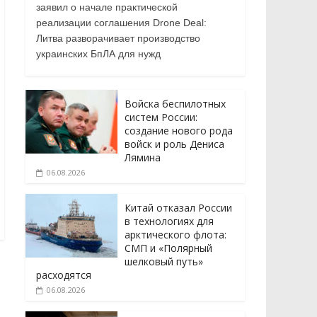
заявил о начале практической
реализации соглашения Drone Deal:
Литва разворачивает производство
украинских БпЛА для нужд
Войска беспилотных
систем России:
создание нового рода
войск и роль Дениса
Лямина
06.08.2026
Китай отказал России
в технологиях для
арктического флота:
СМП и «Полярный
шелковый путь»
расходятся
06.08.2026