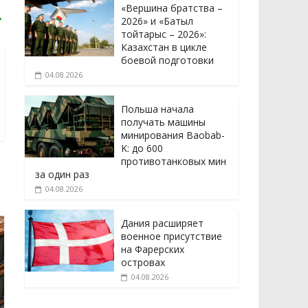
«Вершина братства –
→
2026» и «Батыл
тойтарыс – 2026»:
Казахстан в цикле
боевой подготовки
04.08.2026
Польша начала
получать машины
минирования Baobab-
K: до 600
противотанковых мин
за один раз
04.08.2026
Дания расширяет
военное присутствие
на Фарерских
островах
04.08.2026