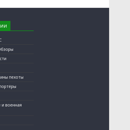
рии
С
Обзоры
сти
ины пехоты
портёры
 и военная