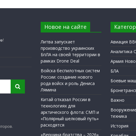
Новое на сайте
Катего
те
!
Литва запускает
Авиация ВВ
производство украинских
Аналитика 
БпЛА на своей территории в
рамках Drone Deal
Армия Ново
Войска беспилотных систем
БЛА
России: создание нового
Боевые маш
рода войск и роль Дениса
Лямина
Бронетранс
Китай отказал России в
Важно
технологиях для
Вооружение
арктического флота: СМП и
техника
«Полярный шелковый путь»
расходятся
История
торов.
«Вершина братства – 2026»
Корабли