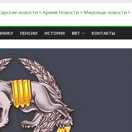
сарские новости
>
Армия Новости
>
Мировые новости
>
ВНИКУ
ПЕНСИИ
ИСТОРИЯ
ВВТ
КОНТАКТЫ
ы
Аналитика Обзоры
зал России в
х для
Войска беспилотных
ого флота: СМП
систем России: создани
ый шелковый
нового рода войск и ро
одятся
Дениса Лямина
етр Гарлович
06.08.2026
Андрей Помдеж