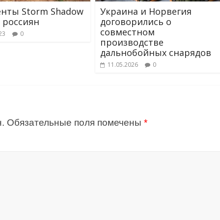
нты Storm Shadow
Украина и Норвегия
х россиян
договорились о
совместном
23
0
производстве
дальнобойных снарядов
11.05.2026
0
.
Обязательные поля помечены
*