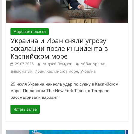
Мировые новости
Украина и Иран сняли угрозу
эскалации после инцидента в
Каспийском море
,
29.07.2026
Андрей Помдеж
Аббас Арагчи
,
,
,
дипломатия
Иран
Каспийское море
Украина
25 июля Украина нанесла удар по судну в Каспийском
море. По данным The New York Times, в Тегеране
рассматривали вариант
Читать далее