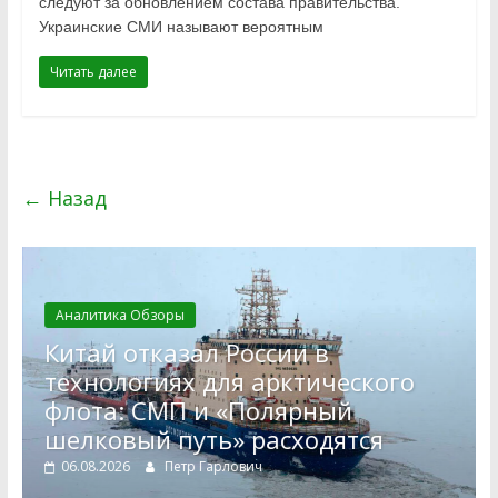
следуют за обновлением состава правительства.
Украинские СМИ называют вероятным
Читать далее
← Назад
Аналитика Обзоры
Китай отказал России в
технологиях для арктического
флота: СМП и «Полярный
шелковый путь» расходятся
06.08.2026
Петр Гарлович