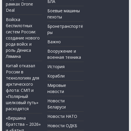
БЛА
рамках Drone
Deal
Боевые машины
пехоты
Войска
беспилотных
Бронетранспортё
систем России:
ры
создание нового
Важно
рода войск и
роль Дениса
Вооружение и
Лямина
военная техника
Китай отказал
История
России в
Корабли
технологиях для
арктического
Мировые
флота: СМП и
новости
«Полярный
Новости
шелковый путь»
Беларуси
расходятся
Новости НАТО
«Вершина
братства – 2026»
Новости ОДКБ
и «Батыл