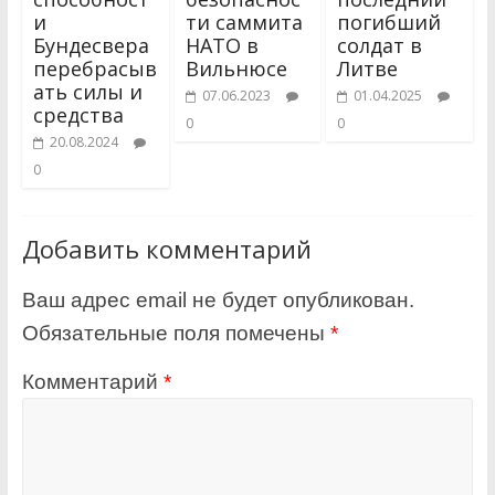
и
ти саммита
погибший
Бундесвера
НАТО в
солдат в
перебрасыв
Вильнюсе
Литве
ать силы и
07.06.2023
01.04.2025
средства
0
0
20.08.2024
0
Добавить комментарий
Ваш адрес email не будет опубликован.
Обязательные поля помечены
*
Комментарий
*