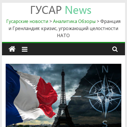
Skip
to
Гусарские
content
Гусарские новости
>
Аналитика Обзоры
>
Франция
и Гренландия: кризис, угрожающий целостности
новости
НАТО
Главные
новости
силового
блока