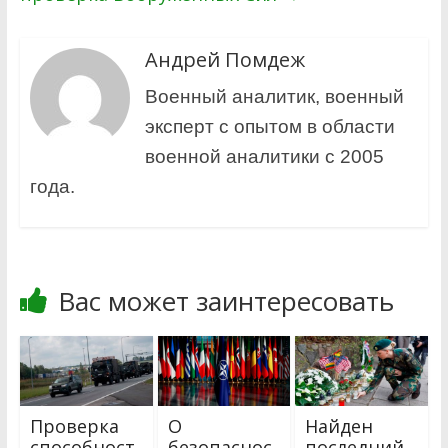
Андрей Помдеж
Военный аналитик, военный
эксперт с опытом в области
военной аналитики с 2005
года.
Вас может заинтересовать
Проверка
О
Найден
способност
безопаснос
последний