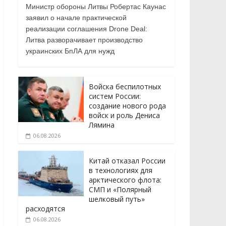
Министр обороны Литвы Робертас Каунас
заявил о начале практической
реализации соглашения Drone Deal:
Литва разворачивает производство
украинских БпЛА для нужд
Войска беспилотных
систем России:
создание нового рода
войск и роль Дениса
Лямина
06.08.2026
Китай отказал России
в технологиях для
арктического флота:
СМП и «Полярный
шелковый путь»
расходятся
06.08.2026