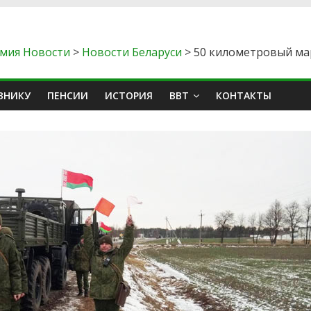
мия Новости
>
Новости Беларуси
>
50 километровый мар
ВНИКУ
ПЕНСИИ
ИСТОРИЯ
ВВТ
КОНТАКТЫ
ы
Аналитика Обзоры
зал России в
х для
Войска беспилотных
ого флота: СМП
систем России: создани
ый шелковый
нового рода войск и ро
одятся
Дениса Лямина
етр Гарлович
06.08.2026
Андрей Помдеж