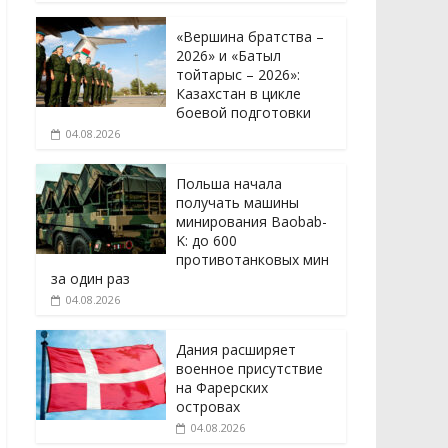
«Вершина братства –
2026» и «Батыл
тойтарыс – 2026»:
Казахстан в цикле
боевой подготовки
04.08.2026
Польша начала
получать машины
минирования Baobab-
K: до 600
противотанковых мин
за один раз
04.08.2026
Дания расширяет
военное присутствие
на Фарерских
островах
04.08.2026