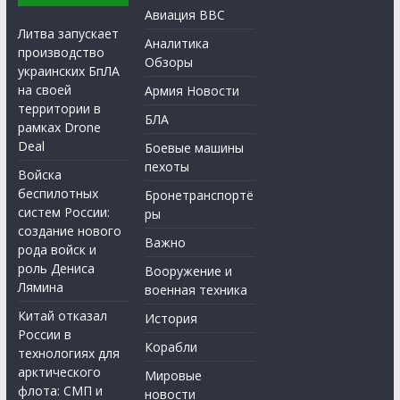
Авиация ВВС
Литва запускает
Аналитика
производство
Обзоры
украинских БпЛА
на своей
Армия Новости
территории в
БЛА
рамках Drone
Deal
Боевые машины
пехоты
Войска
беспилотных
Бронетранспортё
систем России:
ры
создание нового
Важно
рода войск и
роль Дениса
Вооружение и
Лямина
военная техника
Китай отказал
История
России в
Корабли
технологиях для
арктического
Мировые
флота: СМП и
новости