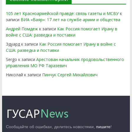
105 лет Красноармейской правде: связь газеты и МСВУ
к
записи
ВИА «Ваяр»: 17 лет на службе армии и общества
Андрей Помдеж
к записи
Как Россия помогает Ирану в
войне с США: разведка и поставки
Эдуард
к записи
Как Россия помогает Ирану в войне с
США: разведка и поставки
Sergo
к записи
Арестован начальник продовольственного
управления МО РФ Таразевич
Николай
к записи
Пинчук Сергей Михайлович
Сообщайте об ошибках, делитесь новостями,
пишите
!