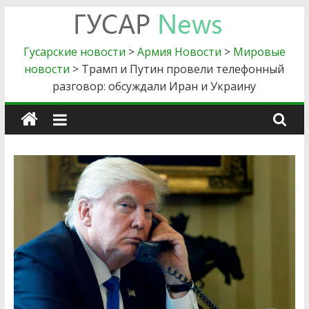
Skip
to
Гусарские
content
Гусарские новости
>
Армия Новости
>
Мировые
новости
>
Трамп и Путин провели телефонный
новости
разговор: обсуждали Иран и Украину
Главные
новости
силового
блока