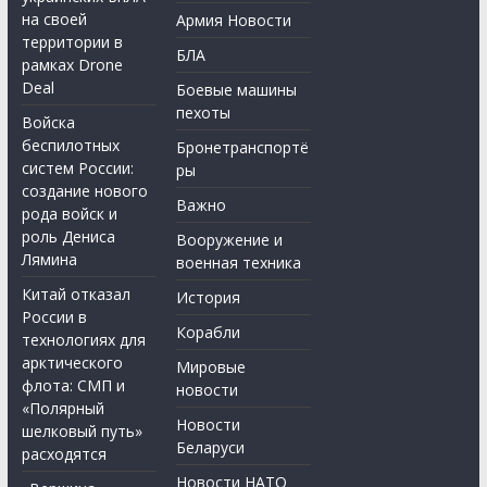
на своей
Армия Новости
территории в
БЛА
рамках Drone
Deal
Боевые машины
пехоты
Войска
беспилотных
Бронетранспортё
систем России:
ры
создание нового
Важно
рода войск и
роль Дениса
Вооружение и
Лямина
военная техника
Китай отказал
История
России в
Корабли
технологиях для
арктического
Мировые
флота: СМП и
новости
«Полярный
Новости
шелковый путь»
Беларуси
расходятся
Новости НАТО