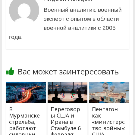
Военный аналитик, военный
эксперт с опытом в области
военной аналитики с 2005
года.
Вас может заинтересовать
В
Переговор
Пентагон
Мурманске
ы США и
как
стрельба,
Ирана в
«министерс
работают
Стамбуле 6
тво войны»:
силовики
февраля:
США