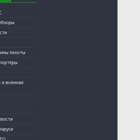
С
Обзоры
сти
ины пехоты
портёры
 и военная
вости
ларуси
АТО