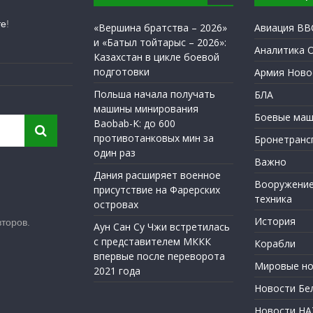
те
!
«Вершина братства – 2026»
Авиация ВВ
и «Батыл тойтарыс – 2026»:
Аналитика 
Казахстан в цикле боевой
подготовки
Армия Ново
Польша начала получать
БЛА
машины минирования
Боевые маш
Baobab-K: до 600
противотанковых мин за
Бронетранс
один раз
Важно
Дания расширяет военное
Вооружение
присутствие на Фарерских
техника
островах
История
торов.
Аун Сан Су Чжи встретилась
с представителем МККК
Корабли
впервые после переворота
Мировые но
2021 года
Новости Бе
Новости Н