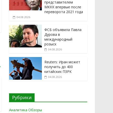
представителем
МККК впервые после
переворота 2021 года
04.08.2026
ФСБ объявила Павла
Дурова в
международный
розыск
04.08.2026
Reuters: Иран может
→
получить до 400
китайских ПЗРК
04.08.2026
Рубрики
Аналитика Обзоры