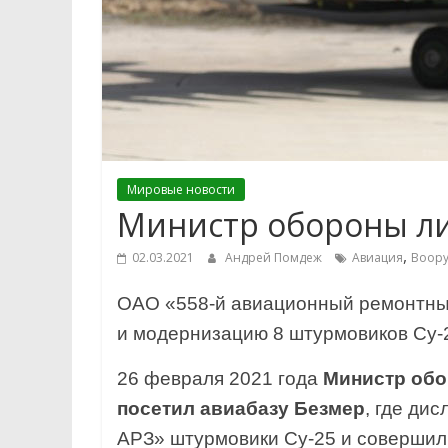
Мировые новости
Министр обороны ли
,
02.03.2021
Андрей Помдеж
Авиация
Воор
ОАО «558-й авиационный ремонтный
и модернизацию 8 штурмовиков Су-
26 февраля 2021 года
Министр обо
посетил авиабазу Безмер
, где ди
АРЗ» штурмовики Су-25 и совершил 