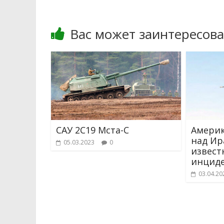
Вас может заинтересова
САУ 2С19 Мста-С
Америк
над Ир
05.03.2023
0
извест
инцид
03.04.20