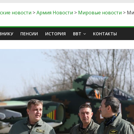
рские новости
>
Армия Новости
>
Мировые новости
>
Ми
ВНИКУ
ПЕНСИИ
ИСТОРИЯ
ВВТ
КОНТАКТЫ
Аналитика Обзоры
Польша начала получа
ы
машины минирования
ила Павла
Baobab-K: до 600
международный
противотанковых мин 
один раз
ндрей Помдеж
04.08.2026
Креатор Литсов