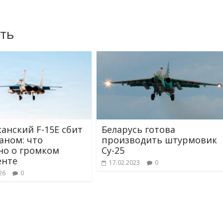
ть
анский F-15E сбит
Беларусь готова
аном: что
производить штурмовик
но о громком
Су-25
енте
17.02.2023
0
26
0