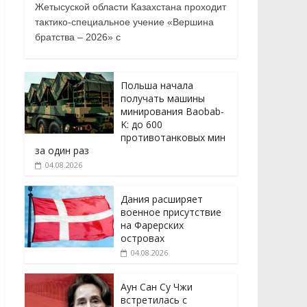
Жетысуской области Казахстана проходит
тактико-специальное учение «Вершина
братства – 2026» с
Польша начала
получать машины
минирования Baobab-
K: до 600
противотанковых мин
за один раз
04.08.2026
Дания расширяет
военное присутствие
на Фарерских
островах
04.08.2026
Аун Сан Су Чжи
встретилась с