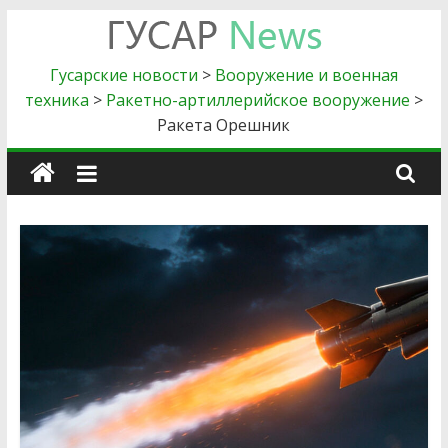
Skip
to
Гусарские
content
Гусарские новости
>
Вооружение и военная
техника
>
Ракетно-артиллерийское вооружение
>
новости
Ракета Орешник
Главные
новости
силового
блока