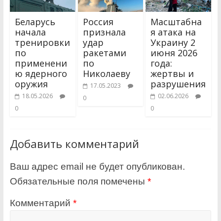
Беларусь
Россия
Масштабна
начала
признала
я атака на
тренировки
удар
Украину 2
по
ракетами
июня 2026
применени
по
года:
ю ядерного
Николаеву
жертвы и
оружия
разрушения
17.05.2023
18.05.2026
02.06.2026
0
0
0
Добавить комментарий
Ваш адрес email не будет опубликован.
Обязательные поля помечены
*
Комментарий
*