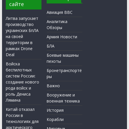
сайте
Авиация ВВС
Литва запускает
Аналитика
производство
Обзоры
украинских БпЛА
на своей
Армия Новости
территории в
БЛА
рамках Drone
Deal
Боевые машины
пехоты
Войска
беспилотных
Бронетранспортё
систем России:
ры
создание нового
Важно
рода войск и
роль Дениса
Вооружение и
Лямина
военная техника
Китай отказал
История
России в
Корабли
технологиях для
арктического
Мировые