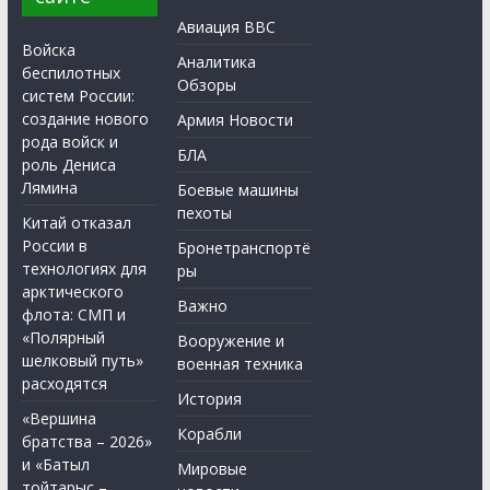
Авиация ВВС
Войска
Аналитика
беспилотных
Обзоры
систем России:
создание нового
Армия Новости
рода войск и
БЛА
роль Дениса
Лямина
Боевые машины
пехоты
Китай отказал
России в
Бронетранспортё
технологиях для
ры
арктического
Важно
флота: СМП и
«Полярный
Вооружение и
шелковый путь»
военная техника
расходятся
История
«Вершина
Корабли
братства – 2026»
и «Батыл
Мировые
тойтарыс –