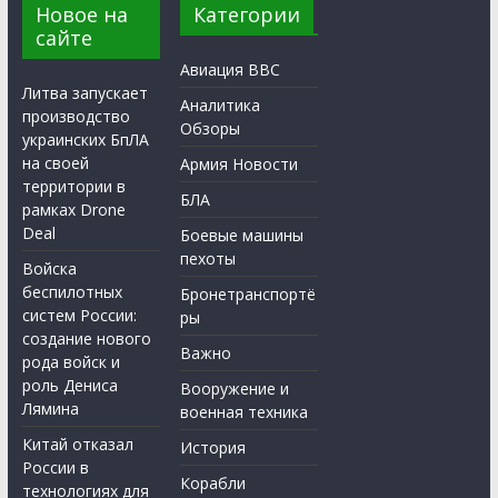
Новое на
Категории
сайте
Авиация ВВС
Литва запускает
Аналитика
производство
Обзоры
украинских БпЛА
на своей
Армия Новости
территории в
БЛА
рамках Drone
Deal
Боевые машины
пехоты
Войска
беспилотных
Бронетранспортё
систем России:
ры
создание нового
Важно
рода войск и
роль Дениса
Вооружение и
Лямина
военная техника
Китай отказал
История
России в
Корабли
технологиях для