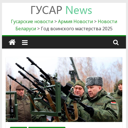
Skip
to
Гусарские
content
Гусарские новости
>
Армия Новости
>
Новости
Беларуси
>
Год воинского мастерства 2025
новости
Главные
новости
силового
блока