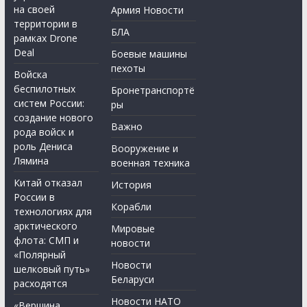
на своей
Армия Новости
территории в
БЛА
рамках Drone
Deal
Боевые машины
пехоты
Войска
беспилотных
Бронетранспортё
систем России:
ры
создание нового
Важно
рода войск и
роль Дениса
Вооружение и
Лямина
военная техника
Китай отказал
История
России в
Корабли
технологиях для
арктического
Мировые
флота: СМП и
новости
«Полярный
Новости
шелковый путь»
Беларуси
расходятся
Новости НАТО
«Вершина