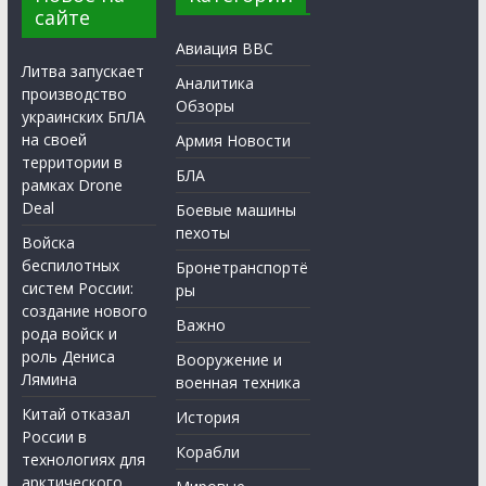
сайте
Авиация ВВС
Литва запускает
Аналитика
производство
Обзоры
украинских БпЛА
на своей
Армия Новости
территории в
БЛА
рамках Drone
Deal
Боевые машины
пехоты
Войска
беспилотных
Бронетранспортё
систем России:
ры
создание нового
Важно
рода войск и
роль Дениса
Вооружение и
Лямина
военная техника
Китай отказал
История
России в
Корабли
технологиях для
арктического