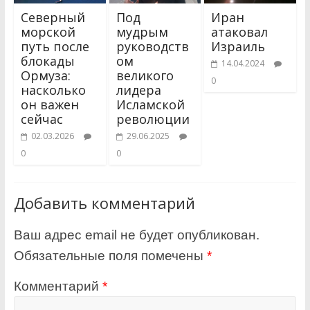
Северный
Под
Иран
морской
мудрым
атаковал
путь после
руководств
Израиль
блокады
ом
14.04.2024
Ормуза:
великого
0
насколько
лидера
он важен
Исламской
сейчас
революции
02.03.2026
29.06.2025
0
0
Добавить комментарий
Ваш адрес email не будет опубликован.
Обязательные поля помечены
*
Комментарий
*