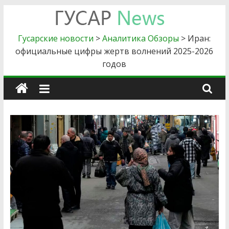
Skip
to
Гусарские
content
Гусарские новости
>
Аналитика Обзоры
>
Иран:
официальные цифры жертв волнений 2025-2026
новости
годов
Главные
новости
силового
блока